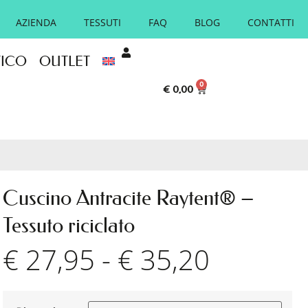
AZIENDA
TESSUTI
FAQ
BLOG
CONTATTI
TICO
OUTLET
0
€
0,00
Cuscino Antracite Raytent® –
Tessuto riciclato
€
27,95
-
€
35,20