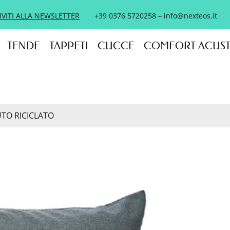
IVITI ALLA NEWSLETTER
+39 0376 5720258
–
info@nexteos.it
TENDE
TAPPETI
CUCCE
COMFORT ACUS
TO RICICLATO